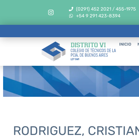
(0291) 452 2021 / 455-1975
+54 9 291 423-8394
INICIO
RODRIGUEZ, CRISTIA