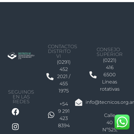
CONTACTOS
CONSEJO
DISTRITO
SUPERIOR
VI
(0221)
(0291)
416
452
6500
2021 /
Líneas
455
rotativas
1975
SEGUINOS
EN LAS
REDES
info@tecnicos.org.ar
+54
9 291
Calle
423
40
8394
Nº525,