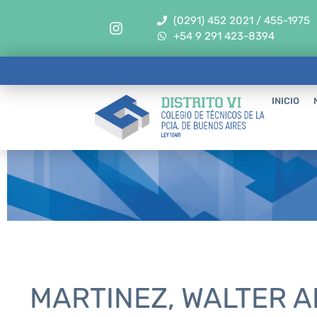
(0291) 452 2021 / 455-1975
+54 9 291 423-8394
INICIO
MARTINEZ, WALTER 