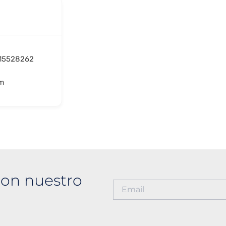
 15528262
om
on nuestro