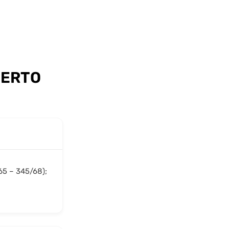
BERTO
/65 – 345/68);