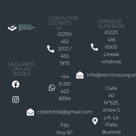
CONTACTOS
CONSEJO
DISTRITO
SUPERIOR
VI
(0221)
(0291)
416
452
6500
2021 /
Líneas
455
rotativas
1975
SEGUINOS
EN LAS
REDES
info@tecnicos.org.ar
+54
9 291
Calle
423
40
8394
Nº525,
entre 5
ctdistrito6@gmail.com
y 6. La
Plata,
Fitz
Buenos
Roy Nº