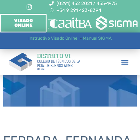
(0291) 452 2021 / 455-1975
+54 9 291 423-8394
VISADO
ONLINE
Instructivo Visado Online
–
Manual SIGMA