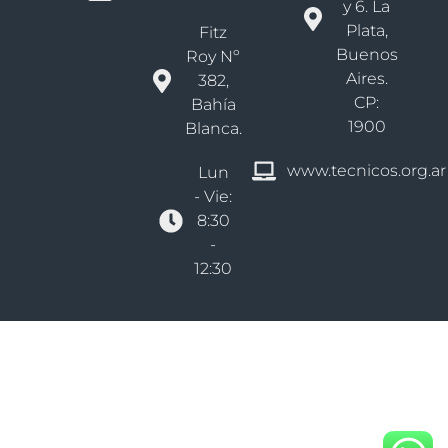
y 6. La
Plata,
Fitz
Buenos
Roy Nº
Aires.
382,
CP:
Bahía
1900
Blanca.
www.tecnicos.org.ar
Lun
- Vie:
8:30
-
12:30
Derechos reservados Colegio De Técnicos Bs As - Distrito VI