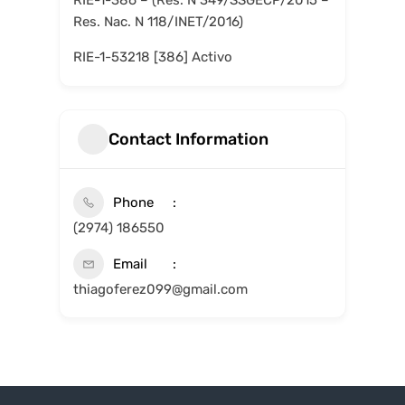
RIE-1-386 – (Res. N 349/SSGECP/2015 –
Res. Nac. N 118/INET/2016)
RIE-1-53218 [386] Activo
Contact Information
Phone
(2974) 186550
Email
thiagoferez099@gmail.com