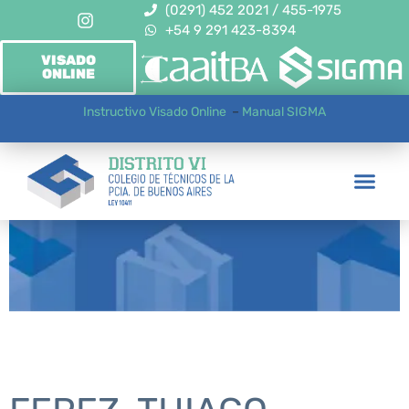
(0291) 452 2021 / 455-1975
+54 9 291 423-8394
VISADO
ONLINE
Instructivo Visado Online
–
Manual SIGMA