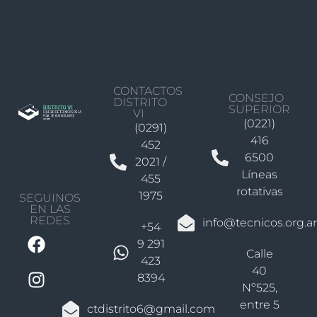
CONTACTOS
CONSEJO
DISTRITO
SUPERIOR
VI
(0221)
(0291)
416
452
6500
2021 /
Líneas
455
rotativas
1975
SEGUINOS
EN LAS
REDES
info@tecnicos.org.ar
+54
9 291
Calle
423
40
8394
Nº525,
entre 5
ctdistrito6@gmail.com