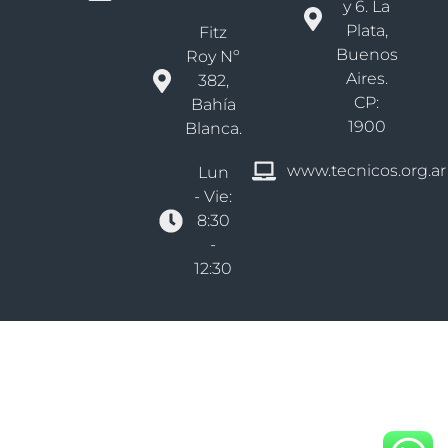
y 6. La
Plata,
Fitz
Buenos
Roy Nº
Aires.
382,
CP:
Bahía
1900
Blanca.
www.tecnicos.org.ar
Lun
- Vie:
8:30
-
12:30
Derechos reservados Colegio De Técnicos Bs As - Distrito VI