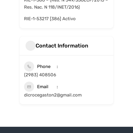
RIE-1-386 – (Res. N 349/SSGECP/2015 –
Res. Nac. N 118/INET/2016)
RIE-1-53217 [386] Activo
Contact Information
Phone
(2983) 408506
Email
dicrocegaston2@gmail.com