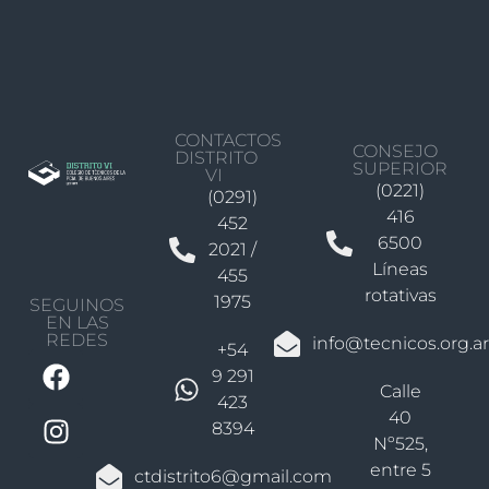
CONTACTOS
CONSEJO
DISTRITO
SUPERIOR
VI
(0221)
(0291)
416
452
6500
2021 /
Líneas
455
rotativas
1975
SEGUINOS
EN LAS
REDES
info@tecnicos.org.ar
+54
9 291
Calle
423
40
8394
Nº525,
entre 5
ctdistrito6@gmail.com