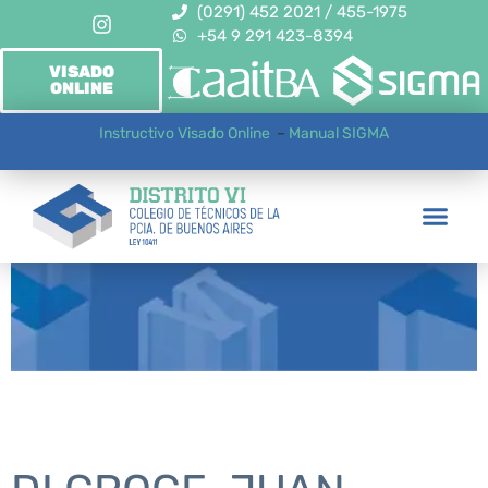
(0291) 452 2021 / 455-1975
+54 9 291 423-8394
VISADO
ONLINE
Instructivo Visado Online
–
Manual SIGMA