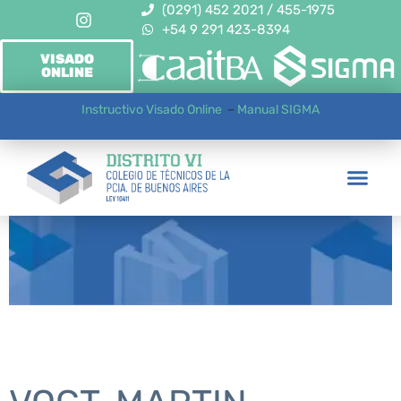
(0291) 452 2021 / 455-1975
+54 9 291 423-8394
VISADO
ONLINE
Instructivo Visado Online
–
Manual SIGMA