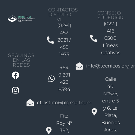
CONTACTOS
CONSEJO
DISTRITO
SUPERIOR
VI
(0221)
(0291)
416
452
6500
2021 /
Líneas
455
rotativas
1975
SEGUINOS
EN LAS
REDES
info@tecnicos.org.ar
+54
9 291
Calle
423
40
8394
Nº525,
entre 5
ctdistrito6@gmail.com
y 6. La
Plata,
Fitz
Buenos
Roy Nº
Aires.
382,