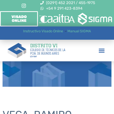
(0291) 452 2021 / 455-1975
+54 9 291 423-8394
VISADO
ONLINE
Instructivo Visado Online
–
Manual SIGMA