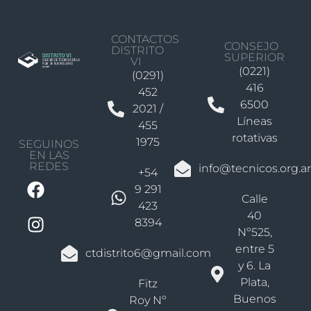
CONTACTOS
CONSEJO
DISTRITO
SUPERIOR
VI
(0221)
(0291)
416
452
6500
2021 /
Líneas
455
rotativas
1975
SEGUINOS
EN LAS
REDES
info@tecnicos.org.ar
+54
9 291
Calle
423
40
8394
Nº525,
entre 5
ctdistrito6@gmail.com
y 6. La
Plata,
Fitz
Buenos
Roy Nº