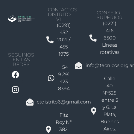
CONTACTOS
CONSEJO
DISTRITO
SUPERIOR
VI
(0221)
(0291)
416
452
6500
2021 /
Líneas
455
rotativas
1975
SEGUINOS
EN LAS
REDES
info@tecnicos.org.ar
+54
9 291
Calle
423
40
8394
Nº525,
entre 5
ctdistrito6@gmail.com
y 6. La
Plata,
Fitz
Buenos
Roy Nº
Aires.
382,