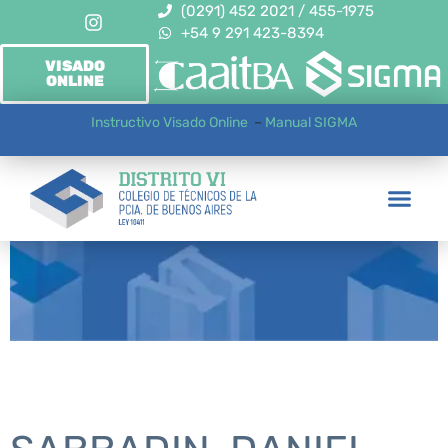
(0291) 452 2021 / 455-1975
+54 9 291 423-8394
VISADO
ONLINE
Instructivo Visado Online
–
Manual SIGMA