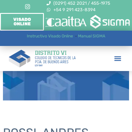
(0291) 452 2021 / 455-1975
+54 9 291 423-8394
VISADO
ONLINE
Instructivo Visado Online
–
Manual SIGMA