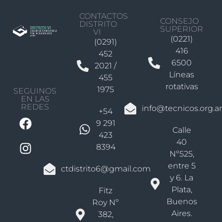
CONTACTOS
CONSEJO
DISTRITO
SUPERIOR
VI
(0221)
(0291)
416
452
6500
2021 /
Líneas
455
rotativas
1975
SEGUINOS
EN LAS
REDES
info@tecnicos.org.ar
+54
9 291
Calle
423
40
8394
Nº525,
entre 5
ctdistrito6@gmail.com
y 6. La
Plata,
Fitz
Buenos
Roy Nº
Aires.
382,