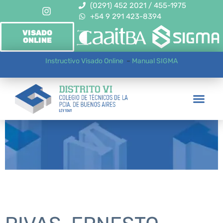
(0291) 452 2021 / 455-1975
+54 9 291 423-8394
VISADO
ONLINE
Instructivo Visado Online
–
Manual SIGMA