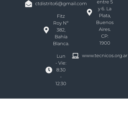
entre 5
ctdistrito6@gmail.com
y 6. La
Plata,
Fitz
Buenos
Roy Nº
Aires.
382,
CP:
Bahía
1900
Blanca.
www.tecnicos.org.ar
Lun
- Vie:
8:30
-
12:30
Derechos reservados Colegio De Técnicos Bs As - Distrito VI