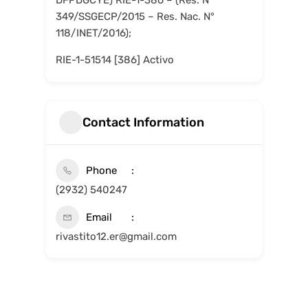
DFPDGCYE) RIE-1-386 – (Res. N°
349/SSGECP/2015 – Res. Nac. N°
118/INET/2016);
RIE-1-51514 [386] Activo
Contact Information
Phone
(2932) 540247
Email
rivastito12.er@gmail.com