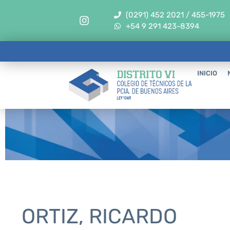
(0291) 452 2021 / 455-1975
+54 9 291 423-8394
INICIO
ORTIZ, RICARDO