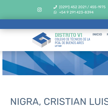
(0291) 452 2021 / 455-1975
+54 9 291 423-8394
INICIO
NIGRA, CRISTIAN LUI