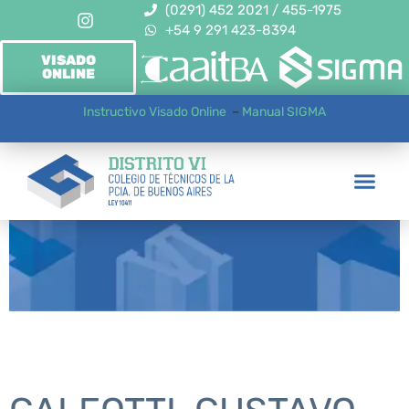
(0291) 452 2021 / 455-1975
+54 9 291 423-8394
VISADO
ONLINE
Instructivo Visado Online
–
Manual SIGMA