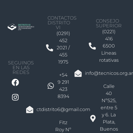
CONTACTOS
CONSEJO
DISTRITO
SUPERIOR
VI
(0221)
(0291)
416
452
6500
2021 /
Líneas
455
rotativas
1975
SEGUINOS
EN LAS
REDES
info@tecnicos.org.ar
+54
9 291
Calle
423
40
8394
Nº525,
entre 5
ctdistrito6@gmail.com
y 6. La
Plata,
Fitz
Buenos
Roy Nº