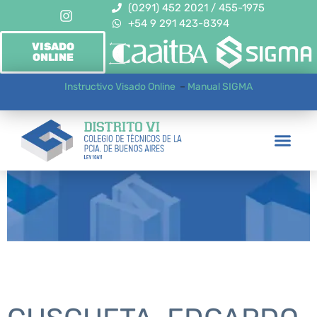
(0291) 452 2021 / 455-1975
+54 9 291 423-8394
VISADO
ONLINE
Instructivo Visado Online
–
Manual SIGMA