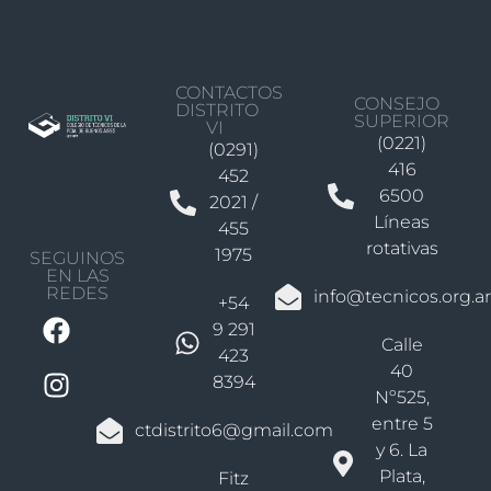
CONTACTOS
CONSEJO
DISTRITO
SUPERIOR
VI
(0221)
(0291)
416
452
6500
2021 /
Líneas
455
rotativas
1975
SEGUINOS
EN LAS
REDES
info@tecnicos.org.ar
+54
9 291
Calle
423
40
8394
Nº525,
entre 5
ctdistrito6@gmail.com
y 6. La
Plata,
Fitz