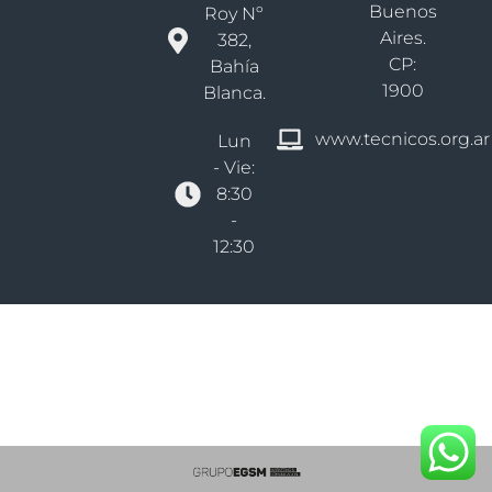
Buenos
Roy Nº
Aires.
382,
CP:
Bahía
1900
Blanca.
www.tecnicos.org.ar
Lun
- Vie:
8:30
-
12:30
Derechos reservados Colegio De Técnicos Bs As - Distrito VI