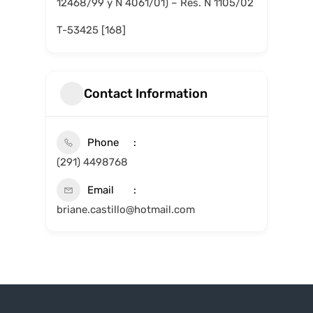
12468/99 y N 4061/01) – Res. N 1105/02
T-53425 [168]
Contact Information
Phone
(291) 4498768
Email
briane.castillo@hotmail.com