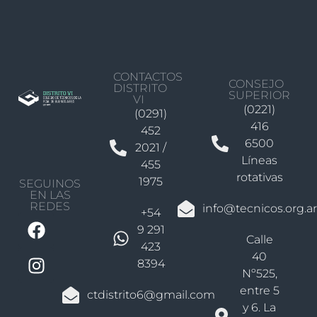
CONTACTOS
CONSEJO
DISTRITO
SUPERIOR
VI
(0221)
(0291)
416
452
6500
2021 /
Líneas
455
rotativas
1975
SEGUINOS
EN LAS
REDES
info@tecnicos.org.ar
+54
9 291
Calle
423
40
8394
Nº525,
entre 5
ctdistrito6@gmail.com
y 6. La