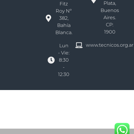
Plata,
Fitz
Buenos
Roy Nº
Aires.
382,
CP:
Bahía
1900
Blanca.
www.tecnicos.org.ar
Lun
- Vie:
8:30
-
12:30
Derechos reservados Colegio De Técnicos Bs As - Distrito VI