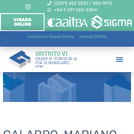
(0291) 452 2021 / 455-1975
+54 9 291 423-8394
VISADO
ONLINE
Instructivo Visado Online
–
Manual SIGMA