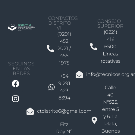
CONTACTOS
CONSEJO
DISTRITO
SUPERIOR
VI
(0221)
(0291)
416
452
6500
2021 /
Líneas
455
rotativas
1975
SEGUINOS
EN LAS
REDES
info@tecnicos.org.ar
+54
9 291
Calle
423
40
8394
Nº525,
entre 5
ctdistrito6@gmail.com
y 6. La
Plata,
Fitz
Buenos
Roy Nº