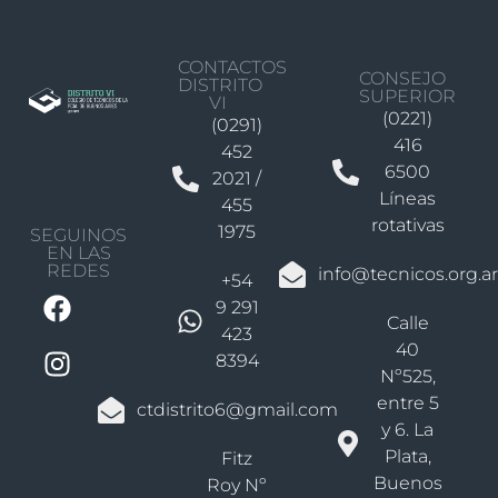
CONTACTOS
CONSEJO
DISTRITO
SUPERIOR
VI
(0221)
(0291)
416
452
6500
2021 /
Líneas
455
rotativas
1975
SEGUINOS
EN LAS
REDES
info@tecnicos.org.ar
+54
9 291
Calle
423
40
8394
Nº525,
entre 5
ctdistrito6@gmail.com
y 6. La
Plata,
Fitz
Buenos
Roy Nº