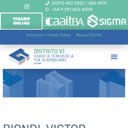
(0291) 452 2021 / 455-1975
+54 9 291 423-8394
VISADO
ONLINE
Instructivo Visado Online
–
Manual SIGMA