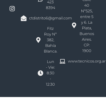
423
40
8394
Nº525,
entre 5
ctdistrito6@gmail.com
y 6. La
Plata,
Fitz
Buenos
Roy Nº
Aires.
382,
CP:
Bahía
1900
Blanca.
www.tecnicos.org.ar
Lun
- Vie:
8:30
-
12:30
Derechos reservados Colegio De Técnicos Bs As - Distrito VI