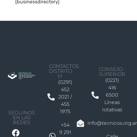
[businessdirectory]
CONTACTOS
CONSEJO
DISTRITO
SUPERIOR
VI
(0221)
(0291)
416
452
6500
2021 /
Líneas
455
rotativas
1975
SEGUINOS
EN LAS
REDES
info@tecnicos.org.ar
+54
9 291
Calle