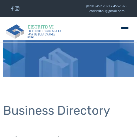
(0291) 452 2021 / 455-1975
ctdistrito6@gmail.com
Business Directory