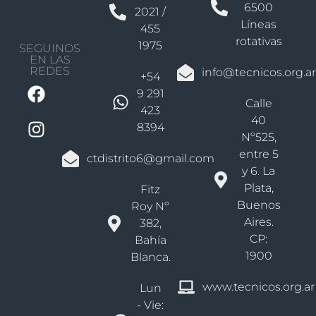
6500
2021 /
Líneas
455
rotativas
1975
SEGUINOS
EN LAS
REDES
info@tecnicos.org.ar
+54
9 291
Calle
423
40
8394
Nº525,
entre 5
ctdistrito6@gmail.com
y 6. La
Plata,
Fitz
Buenos
Roy Nº
Aires.
382,
CP:
Bahía
1900
Blanca.
www.tecnicos.org.ar
Lun
- Vie: