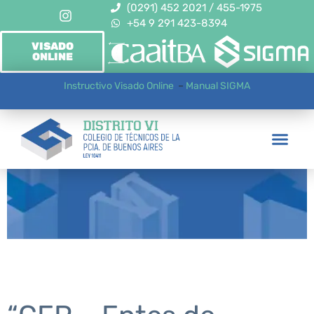
(0291) 452 2021 / 455-1975
+54 9 291 423-8394
VISADO
ONLINE
Instructivo Visado Online
–
Manual SIGMA