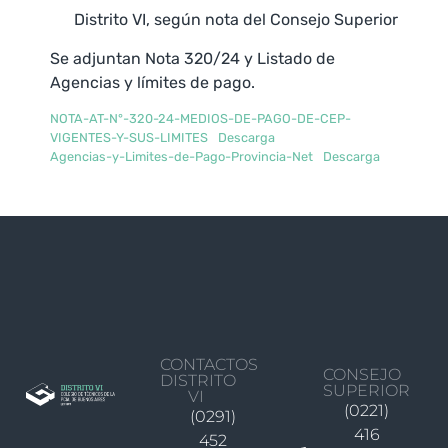
Distrito VI, según nota del Consejo Superior
Se adjuntan Nota 320/24 y Listado de
Agencias y límites de pago.
NOTA-AT-N°-320-24-MEDIOS-DE-PAGO-DE-CEP-
VIGENTES-Y-SUS-LIMITES
Descarga
Agencias-y-Limites-de-Pago-Provincia-Net
Descarga
CONTACTOS
CONSEJO
DISTRITO
SUPERIOR
VI
(0221)
(0291)
416
452