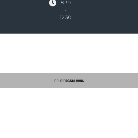
8:30
-
12:30
Derechos reservados Colegio De Técnicos Bs As - Distrito VI