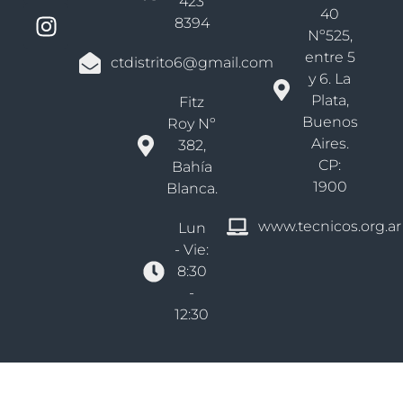
423
40
8394
Nº525,
entre 5
ctdistrito6@gmail.com
y 6. La
Plata,
Fitz
Buenos
Roy Nº
Aires.
382,
CP:
Bahía
1900
Blanca.
www.tecnicos.org.ar
Lun
- Vie:
8:30
-
12:30
Derechos reservados Colegio De Técnicos Bs As - Distrito VI