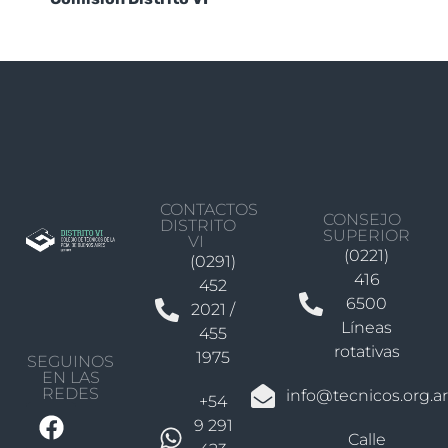
CONTACTOS
CONSEJO
DISTRITO
SUPERIOR
VI
(0221)
(0291)
416
452
6500
2021 /
Líneas
455
rotativas
1975
SEGUINOS
EN LAS
REDES
info@tecnicos.org.ar
+54
9 291
Calle