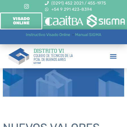
(0291) 452 2021 / 455-1975
+54 9 291 423-8394
VISADO
ONLINE
Instructivo Visado Online
–
Manual SIGMA