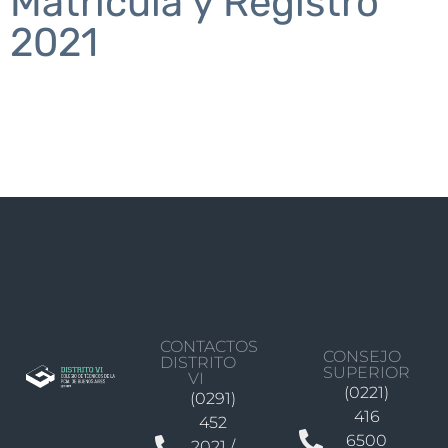
Matrícula y Registro
2021
CONTACTOS
CONSEJO
DISTRITO
SUPERIOR
VI
(0221)
(0291)
416
452
6500
2021 /