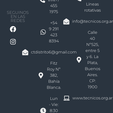
Líneas
455
rotativas
1975
SEGUINOS
EN LAS
REDES
info@tecnicos.org.ar
+54
9 291
Calle
423
40
8394
Nº525,
entre 5
ctdistrito6@gmail.com
y 6. La
Plata,
Fitz
Buenos
Roy Nº
Aires.
382,
CP:
Bahía
1900
Blanca.
www.tecnicos.org.ar
Lun
- Vie:
8:30